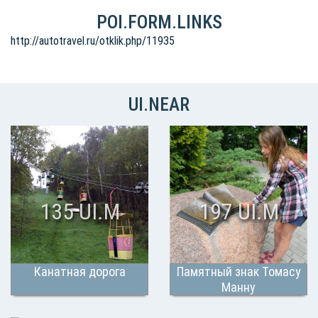
POI.FORM.LINKS
http://autotravel.ru/otklik.php/11935
UI.NEAR
135 UI.M
197 UI.M
Канатная дорога
Памятный знак Томасу
Манну