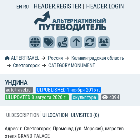
HEADER.REGISTER
|
HEADER.LOGIN
EN
RU
ALTERTRAVEL
Россия
Калининградская область
Светлогорск
CATEGORY.MONUMENT
УНДИНА
autotravel.ru
UI.PUBLISHED 1 ноября 2015 г.
UI.UPDATED 8 августа 2026 г.
скульптура
4394
UI.DESCRIPTION
UI.LOCATION
UI.VISITED (0)
Адрес: г. Светлогорск, Променад (ул. Морская), напротив
отеля GRAND PALACE