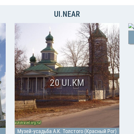
UI.NEAR
20 UI.KM
Музей-усадьба А.К. Толстого (Красный Рог)