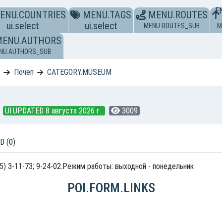
E
ENU.COUNTRIES
MENU.TAGS
MENU.ROUTES
ui.select
ui.select
MENU.ROUTES_SUB
M
MENU.AUTHORS
NU.AUTHORS_SUB
ь
Почеп
CATEGORY.MUSEUM
UI.UPDATED 8 августа 2026 г.
3009
D (0)
345) 3-11-73; 9-24-02.Режим работы: выходной - понедельник
POI.FORM.LINKS