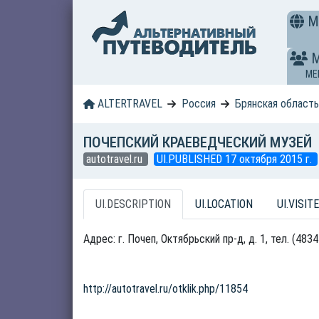
M
ME
ALTERTRAVEL
Россия
Брянская област
ПОЧЕПСКИЙ КРАЕВЕДЧЕСКИЙ МУЗЕЙ
autotravel.ru
UI.PUBLISHED 17 октября 2015 г.
UI.DESCRIPTION
UI.LOCATION
UI.VISITE
Адрес: г. Почеп, Октябрьский пр-д, д. 1, тел. (48
http://autotravel.ru/otklik.php/11854