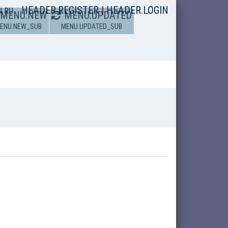
HEADER.REGISTER
|
HEADER.LOGIN
N
RU
MENU.NEW
MENU.UPDATED
ENU.NEW_SUB
MENU.UPDATED_SUB