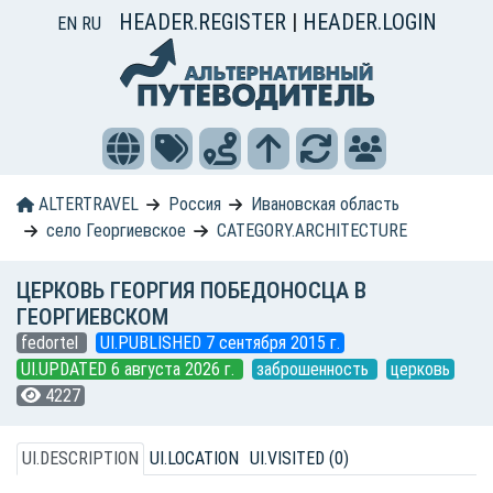
HEADER.REGISTER
|
HEADER.LOGIN
EN
RU
ALTERTRAVEL
Россия
Ивановская область
село Георгиевское
CATEGORY.ARCHITECTURE
ЦЕРКОВЬ ГЕОРГИЯ ПОБЕДОНОСЦА В
ГЕОРГИЕВСКОМ
fedortel
UI.PUBLISHED 7 сентября 2015 г.
UI.UPDATED 6 августа 2026 г.
заброшенность
церковь
4227
UI.DESCRIPTION
UI.LOCATION
UI.VISITED (0)