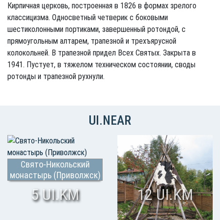
Кирпичная церковь, построенная в 1826 в формах зрелого
классицизма. Односветный четверик с боковыми
шестиколонными портиками, завершенный ротондой, с
прямоугольным алтарем, трапезной и трехъярусной
колокольней. В трапезной придел Всех Святых. Закрыта в
1941. Пустует, в тяжелом техническом состоянии, своды
ротонды и трапезной рухнули.
UI.NEAR
Свято-Никольский
монастырь (Приволжск)
5 UI.KM
12 UI.KM